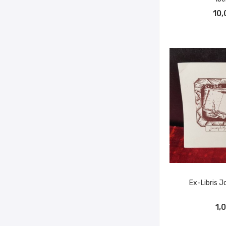
AÑADIR A
10,
Ex-Libris J
AÑADIR A
1,