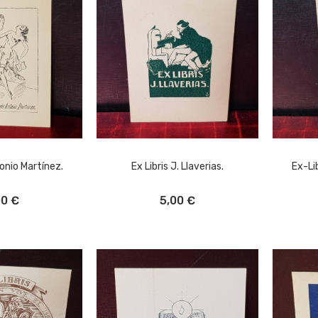
onio Martínez.
Ex Libris J. Llaverias.
Ex-Li
L CARRITO
AÑADIR AL CARRITO
A
00 €
5,00 €