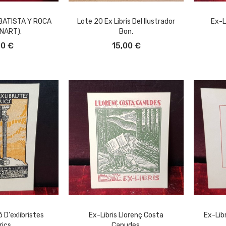
 BATISTA Y ROCA
Lote 20 Ex Libris Del Ilustrador
Ex-L
ENART).
Bon.
L CARRITO
AÑADIR AL CARRITO
A
00 €
15,00 €
ó D'exlibristes
Ex-Libris Llorenç Costa
Ex-Libr
rics.
Canudes.