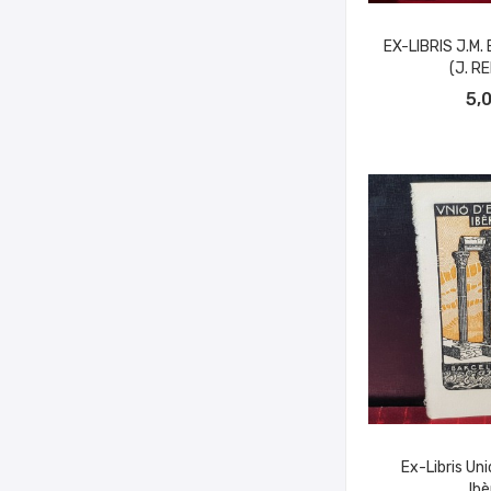
EX-LIBRIS J.M.
(J. R
AÑADIR A
5,
Ex-Libris Uni
Ibè