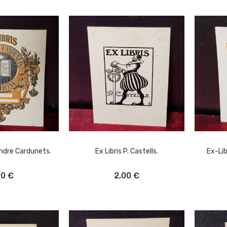
andre Cardunets.
Ex Libris P. Castells.
Ex-Lib
L CARRITO
AÑADIR AL CARRITO
A
00 €
2,00 €