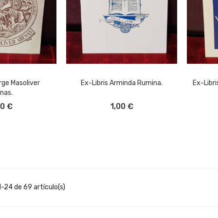
rge Masoliver
Ex-Libris Arminda Rumina.
Ex-Libri
nas.
L CARRITO
AÑADIR AL CARRITO
A
00 €
1,00 €
-24 de 69 artículo(s)