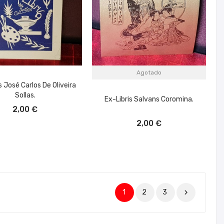
Agotado
s José Carlos De Oliveira
Sollas.
Ex-Libris Salvans Coromina.
ÑADIR AL CARRITO
2,00 €
2,00 €
1
2
3
