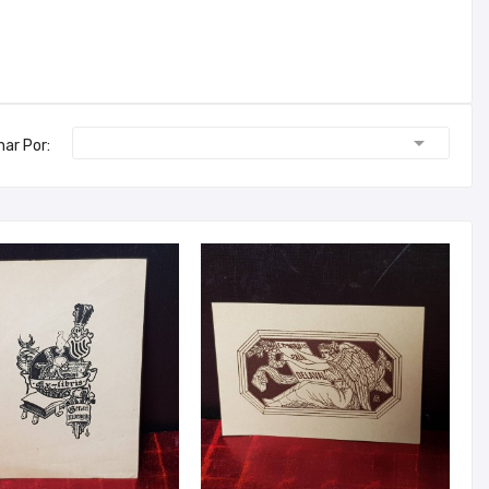

nar Por: