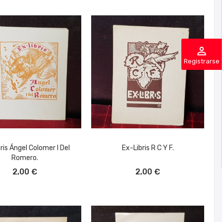
perm_identity
Registrarse
ris Ángel Colomer I Del
Ex-Libris R C Y F.
Romero.
ÑADIR AL CARRITO
AÑADIR AL CARRITO
2,00 €
2,00 €