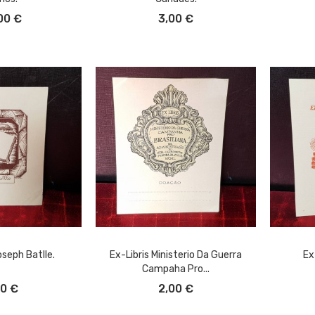
L CARRITO
AÑADIR AL CARRITO
A
00 €
3,00 €
oseph Batlle.
Ex-Libris Ministerio Da Guerra
Ex
Campaha Pro...
L CARRITO
AÑADIR AL CARRITO
A
00 €
2,00 €