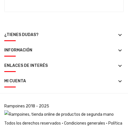
keyboard_arrow_down
¿TIENES DUDAS?
keyboard_arrow_down
INFORMACIÓN
keyboard_arrow_down
ENLACES DE INTERÉS
keyboard_arrow_down
MI CUENTA
Rampoines
2018 - 2025
Todos los derechos reservados ·
Condiciones generales
·
Política