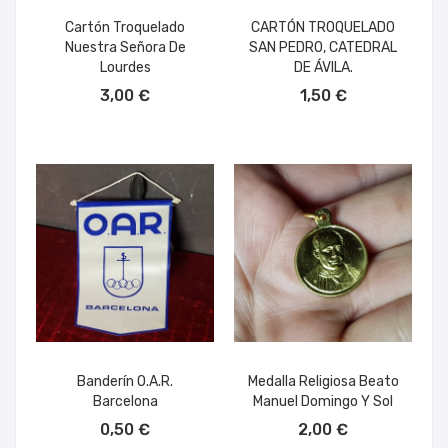
Cartón Troquelado
CARTÓN TROQUELADO
Nuestra Señora De
SAN PEDRO, CATEDRAL
Lourdes
DE ÁVILA.
AÑADIR AL CARRITO
AÑADIR AL CARRITO
3,00 €
1,50 €
Banderín O.A.R.
Medalla Religiosa Beato
Barcelona
Manuel Domingo Y Sol
AÑADIR AL CARRITO
AÑADIR AL CARRITO
0,50 €
2,00 €