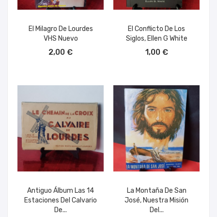
El Milagro De Lourdes
El Conflicto De Los
VHS Nuevo
Siglos, Ellen G White
AÑADIR AL CARRITO
AÑADIR AL CARRITO
2,00 €
1,00 €
Antiguo Álbum Las 14
La Montaña De San
Estaciones Del Calvario
José, Nuestra Misión
De...
Del...
AÑADIR AL CARRITO
AÑADIR AL CARRITO