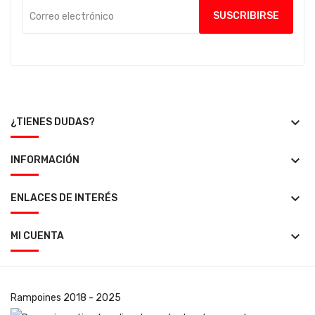
keyboard_arrow_down
¿TIENES DUDAS?
keyboard_arrow_down
INFORMACIÓN
keyboard_arrow_down
ENLACES DE INTERÉS
keyboard_arrow_down
MI CUENTA
Rampoines
2018 - 2025