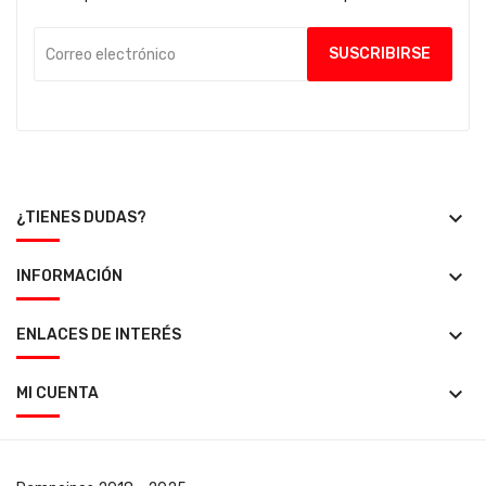
keyboard_arrow_down
¿TIENES DUDAS?
keyboard_arrow_down
INFORMACIÓN
keyboard_arrow_down
ENLACES DE INTERÉS
keyboard_arrow_down
MI CUENTA