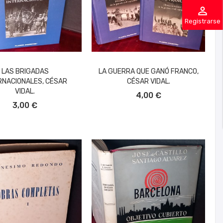
perm_identity
Registrarse
LAS BRIGADAS
LA GUERRA QUE GANÓ FRANCO,
RNACIONALES, CÉSAR
CÉSAR VIDAL.
AÑADIR AL CARRITO
VIDAL.
4,00 €
ÑADIR AL CARRITO
3,00 €