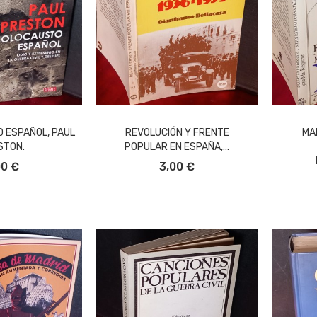
 ESPAÑOL, PAUL
REVOLUCIÓN Y FRENTE
MA
STON.
POPULAR EN ESPAÑA,...
L CARRITO
AÑADIR AL CARRITO
00 €
3,00 €
A