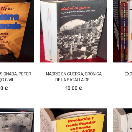
SIONADA, PETER
MADRID EN GUERRA, CRÓNICA
ÉXO
G.CIVIL...
DE LA BATALLA DE...
L CARRITO
AÑADIR AL CARRITO
A
00 €
10,00 €