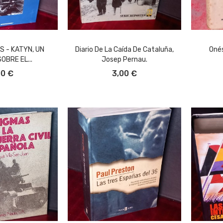
 - KATYN, UN
Diario De La Caída De Cataluña,
Oné
OBRE EL...
Josep Pernau.
L CARRITO
AÑADIR AL CARRITO
A
00 €
3,00 €