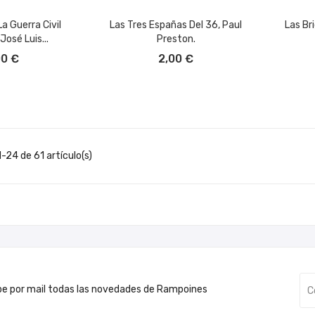
a Guerra Civil
Las Tres Españas Del 36, Paul
Las Br
José Luis...
Preston.
L CARRITO
AÑADIR AL CARRITO
A
00 €
2,00 €
-24 de 61 artículo(s)
be por mail todas las novedades de Rampoines