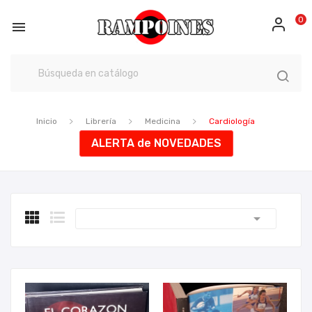
0

Inicio
Librería
Medicina
Cardiología
ALERTA de NOVEDADES
