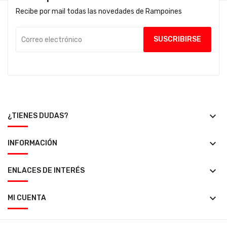
Recibe por mail todas las novedades de Rampoines
keyboard_arrow_down
¿TIENES DUDAS?
keyboard_arrow_down
INFORMACIÓN
keyboard_arrow_down
ENLACES DE INTERÉS
keyboard_arrow_down
MI CUENTA