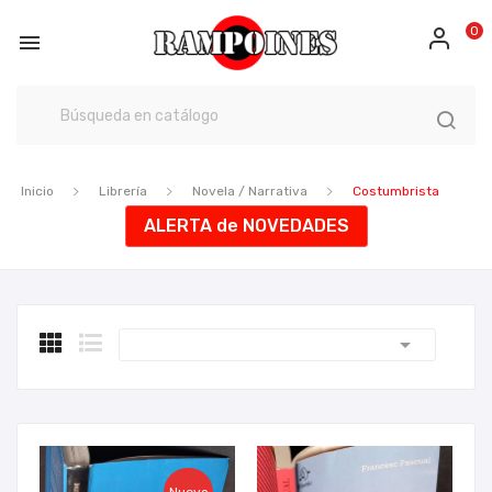
0

Inicio
Librería
Novela / Narrativa
Costumbrista
ALERTA de NOVEDADES
