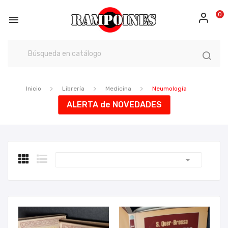
0

Inicio
Librería
Medicina
Neumología
ALERTA de NOVEDADES
