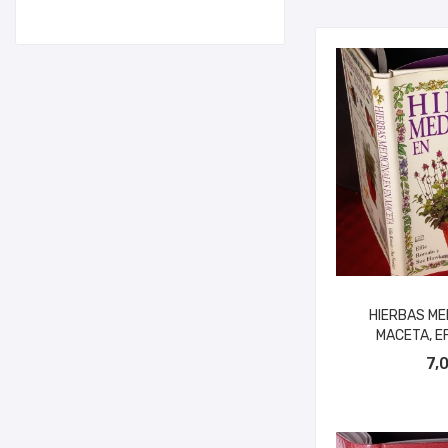
HIERBAS ME
MACETA, EF
AÑADIR A
7,