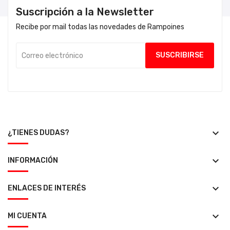
Suscripción a la Newsletter
Recibe por mail todas las novedades de Rampoines
keyboard_arrow_down
¿TIENES DUDAS?
keyboard_arrow_down
INFORMACIÓN
keyboard_arrow_down
ENLACES DE INTERÉS
keyboard_arrow_down
MI CUENTA