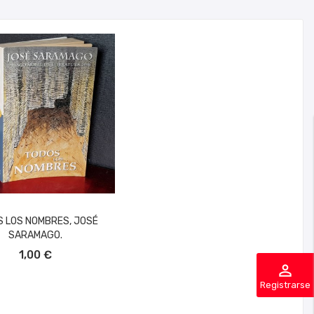
 LOS NOMBRES, JOSÉ
SARAMAGO.
ÑADIR AL CARRITO
1,00 €
perm_identity
Registrarse