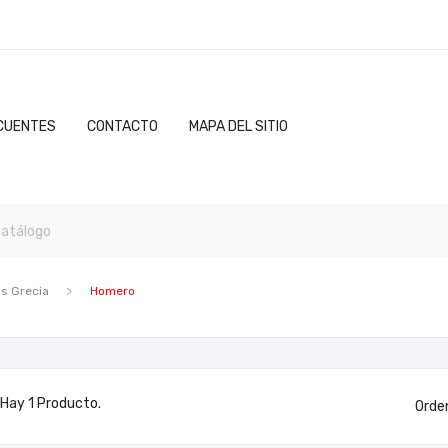
CUENTES
CONTACTO
MAPA DEL SITIO
os Grecia
Homero
Hay 1 Producto.
Orde