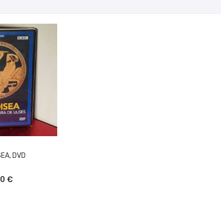
SEA, DVD
L CARRITO
00 €