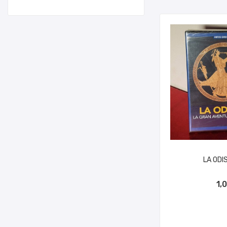
LA ODI
AÑADIR A
1,