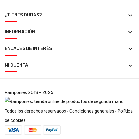
keyboard_arrow_down
¿TIENES DUDAS?
keyboard_arrow_down
INFORMACIÓN
keyboard_arrow_down
ENLACES DE INTERÉS
keyboard_arrow_down
MI CUENTA
Rampoines
2018 - 2025
Todos los derechos reservados ·
Condiciones generales
·
Política
de cookies