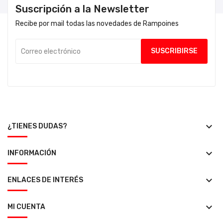
Suscripción a la Newsletter
Recibe por mail todas las novedades de Rampoines
keyboard_arrow_down
¿TIENES DUDAS?
keyboard_arrow_down
INFORMACIÓN
keyboard_arrow_down
ENLACES DE INTERÉS
keyboard_arrow_down
MI CUENTA