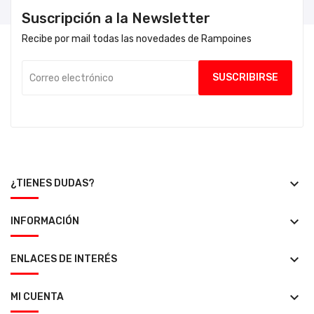
Suscripción a la Newsletter
Recibe por mail todas las novedades de Rampoines
keyboard_arrow_down
¿TIENES DUDAS?
keyboard_arrow_down
INFORMACIÓN
keyboard_arrow_down
ENLACES DE INTERÉS
keyboard_arrow_down
MI CUENTA