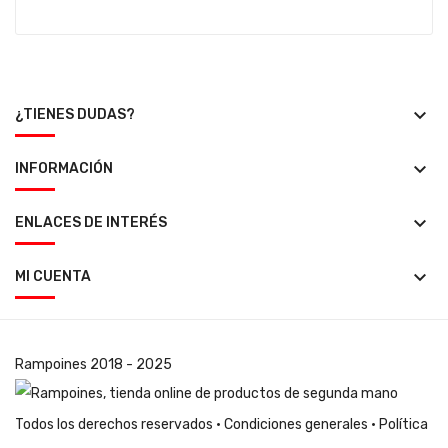
keyboard_arrow_down
¿TIENES DUDAS?
keyboard_arrow_down
INFORMACIÓN
keyboard_arrow_down
ENLACES DE INTERÉS
keyboard_arrow_down
MI CUENTA
Rampoines
2018 - 2025
Todos los derechos reservados ·
Condiciones generales
·
Política