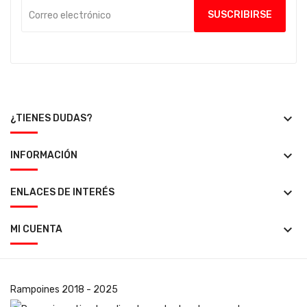
keyboard_arrow_down
¿TIENES DUDAS?
keyboard_arrow_down
INFORMACIÓN
keyboard_arrow_down
ENLACES DE INTERÉS
keyboard_arrow_down
MI CUENTA
Rampoines
2018 - 2025