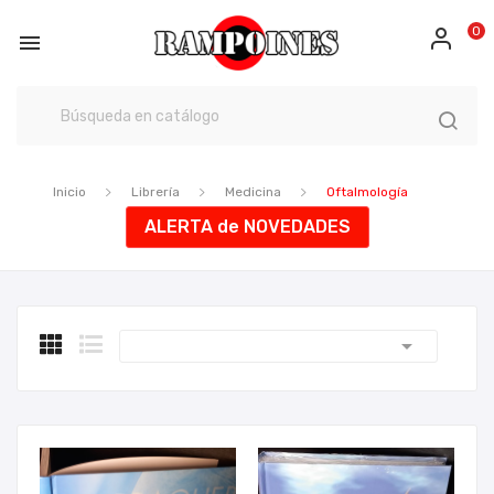
0

Inicio
Librería
Medicina
Oftalmología
ALERTA de NOVEDADES
