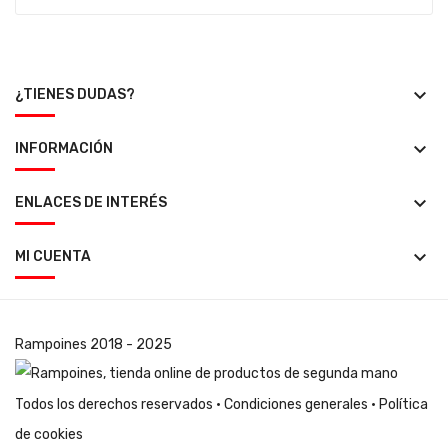
keyboard_arrow_down
¿TIENES DUDAS?
keyboard_arrow_down
INFORMACIÓN
keyboard_arrow_down
ENLACES DE INTERÉS
keyboard_arrow_down
MI CUENTA
Rampoines
2018 - 2025
Todos los derechos reservados ·
Condiciones generales
·
Política
de cookies