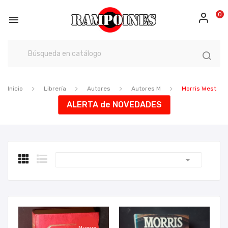
0

Inicio
Librería
Autores
Autores M
Morris West
ALERTA de NOVEDADES
