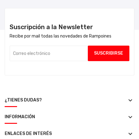
Suscripción a la Newsletter
Recibe por mail todas las novedades de Rampoines
keyboard_arrow_down
¿TIENES DUDAS?
keyboard_arrow_down
INFORMACIÓN
keyboard_arrow_down
ENLACES DE INTERÉS