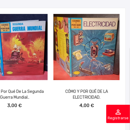
Por Qué De La Segunda
CÓMO Y POR QUÉ DE LA
Guerra Mundial..
ELECTRICIDAD.
ÑADIR AL CARRITO
AÑADIR AL CARRITO
3,00 €
4,00 €
perm_identity
Registrarse