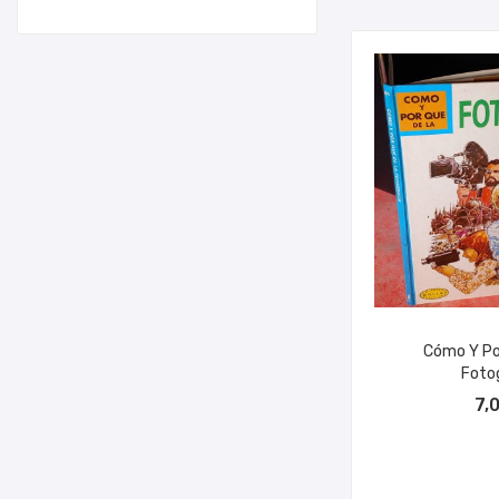
Cómo Y Po
Fotog
AÑADIR A
7,