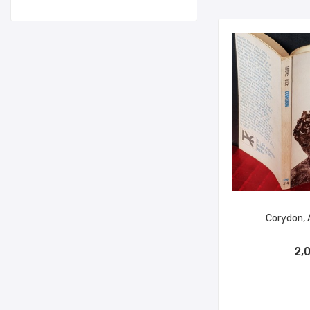
Corydon, 
AÑADIR A
2,