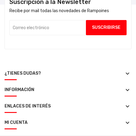
Suscripción a la Newsletter
Recibe por mail todas las novedades de Rampoines
keyboard_arrow_down
¿TIENES DUDAS?
keyboard_arrow_down
INFORMACIÓN
keyboard_arrow_down
ENLACES DE INTERÉS
keyboard_arrow_down
MI CUENTA