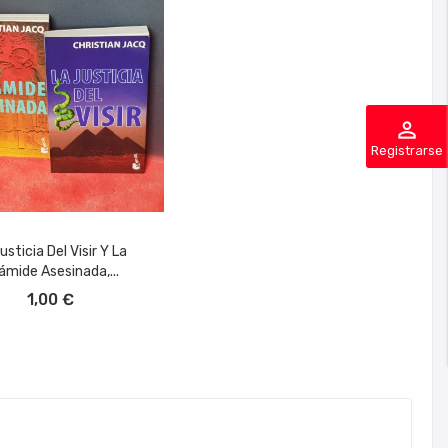
perm_identity
Registrarse
usticia Del Visir Y La
ámide Asesinada,...
ÑADIR AL CARRITO
1,00 €