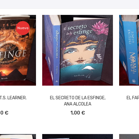
Nuevo
T.S. LEARNER.
EL SECRETO DE LA ESFINGE,
EL FA
ANA ALCOLEA
L CARRITO
AÑADIR AL CARRITO
A
50 €
1,00 €