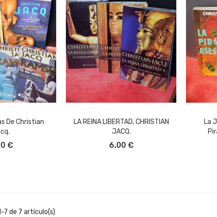
s De Christian
LA REINA LIBERTAD, CHRISTIAN
La J
cq.
JACQ.
Pir
L CARRITO
AÑADIR AL CARRITO
A
00 €
6,00 €
7 de 7 artículo(s)