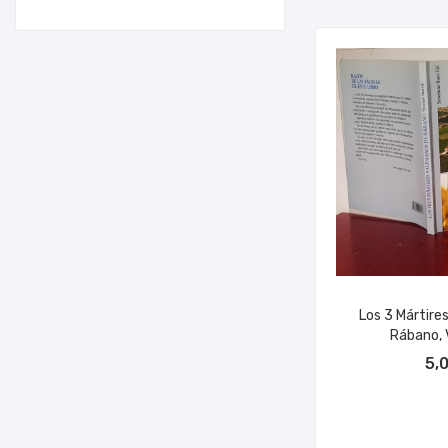
Los 3 Mártire
Rábano, V
AÑADIR A
5,