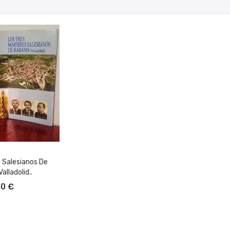
s Salesianos De
alladolid..
L CARRITO
00 €