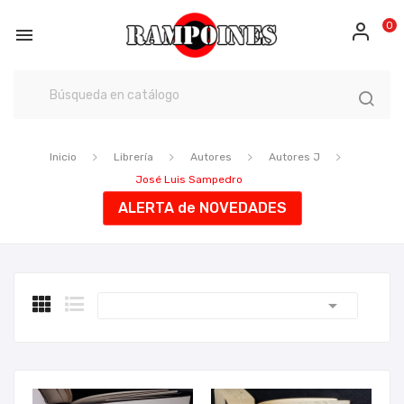
0

Inicio
Librería
Autores
Autores J
José Luis Sampedro
ALERTA de NOVEDADES
