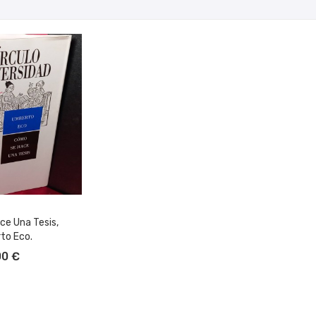
e Una Tesis,
to Eco.
L CARRITO
00 €