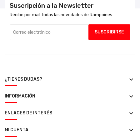
Suscripción a la Newsletter
Recibe por mail todas las novedades de Rampoines
keyboard_arrow_down
¿TIENES DUDAS?
keyboard_arrow_down
INFORMACIÓN
keyboard_arrow_down
ENLACES DE INTERÉS
keyboard_arrow_down
MI CUENTA