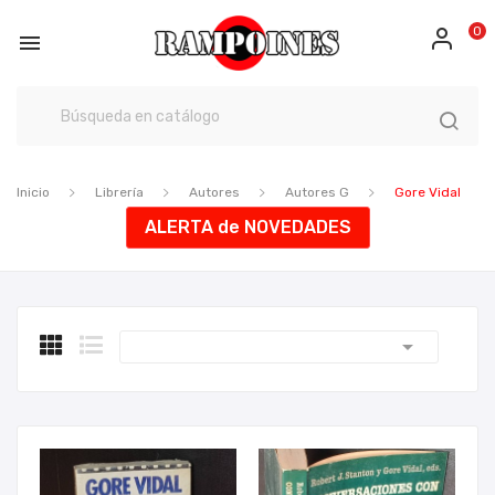
0

Inicio
Librería
Autores
Autores G
Gore Vidal
ALERTA de NOVEDADES
