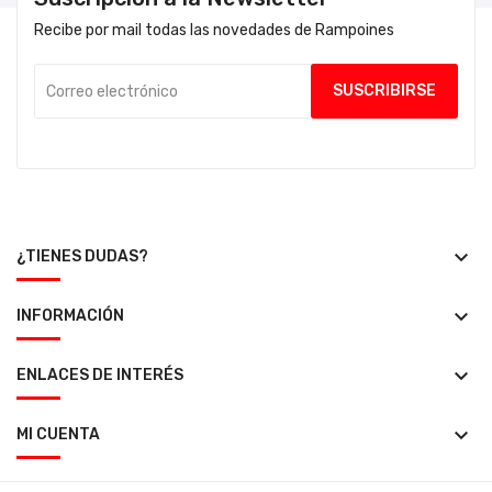
Recibe por mail todas las novedades de Rampoines
keyboard_arrow_down
¿TIENES DUDAS?
keyboard_arrow_down
INFORMACIÓN
keyboard_arrow_down
ENLACES DE INTERÉS
keyboard_arrow_down
MI CUENTA