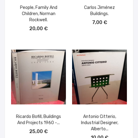
People, Family And
Carlos Jiménez
Children, Norman
Buildings.
AÑADIR AL CARRITO
Rockwell.
7,00 €
AÑADIR AL CARRITO
20,00 €
Ricardo Bofill, Buildings
Antonio Citterio,
And Projects 1960 -...
Industrial Designer,
AÑADIR AL CARRITO
Alberto...
25,00 €
AÑADIR AL CARRITO
10,00 €