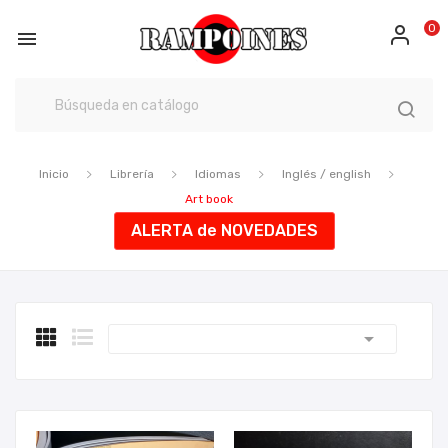
0

Inicio
Librería
Idiomas
Inglés / english
Art book
ALERTA de NOVEDADES
