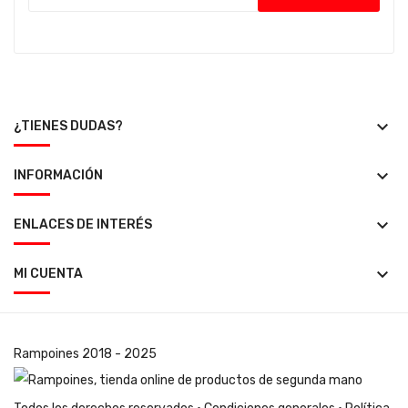
keyboard_arrow_down
¿TIENES DUDAS?
keyboard_arrow_down
INFORMACIÓN
keyboard_arrow_down
ENLACES DE INTERÉS
keyboard_arrow_down
MI CUENTA
Rampoines
2018 - 2025