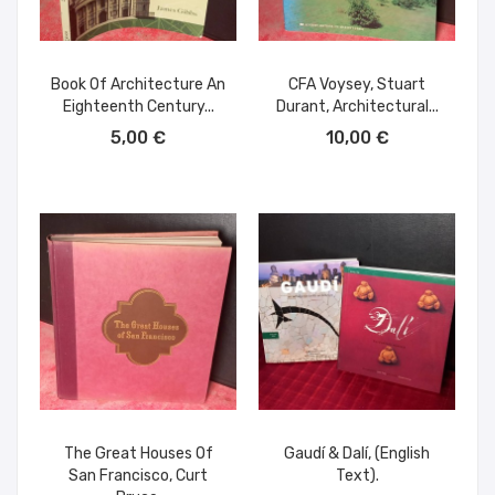
Book Of Architecture An
CFA Voysey, Stuart
Eighteenth Century...
Durant, Architectural...
AÑADIR AL CARRITO
AÑADIR AL CARRITO
5,00 €
10,00 €
The Great Houses Of
Gaudí & Dalí, (english
San Francisco, Curt
Text).
AÑADIR AL CARRITO