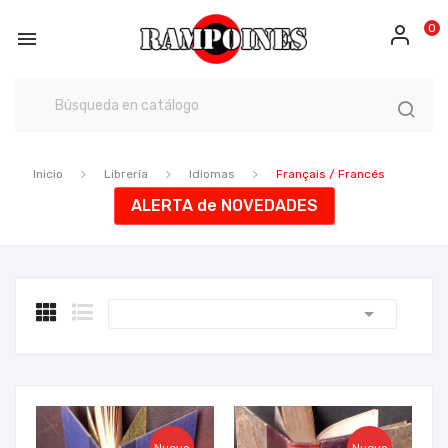
0

Inicio
Librería
Idiomas
Français / Francés
ALERTA de NOVEDADES
