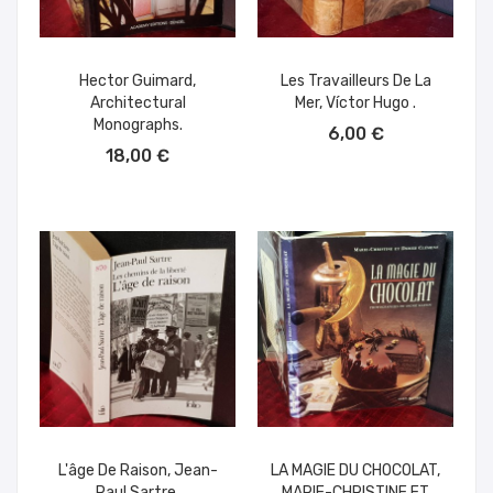
Hector Guimard,
Les Travailleurs De La
Architectural
Mer, Víctor Hugo .
AÑADIR AL CARRITO
Monographs.
6,00 €
AÑADIR AL CARRITO
18,00 €
L'âge De Raison, Jean-
LA MAGIE DU CHOCOLAT,
Paul Sartre.
MARIE-CHRISTINE ET