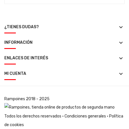
keyboard_arrow_down
¿TIENES DUDAS?
keyboard_arrow_down
INFORMACIÓN
keyboard_arrow_down
ENLACES DE INTERÉS
keyboard_arrow_down
MI CUENTA
Rampoines
2018 - 2025
Todos los derechos reservados ·
Condiciones generales
·
Política
de cookies