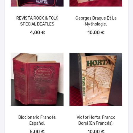
REVISTA ROCK & FOLK
Georges Braque Et La
SPECIAL BEATLES
Mythologie.
AÑADIR AL CARRITO
AÑADIR AL CARRITO
4,00 €
10,00 €
Diccionario Francés
Victor Horta, Franco
Español.
Borsi (en Francés).
AÑADIR AL CARRITO
AÑADIR AL CARRITO
5,00 €
10,00 €