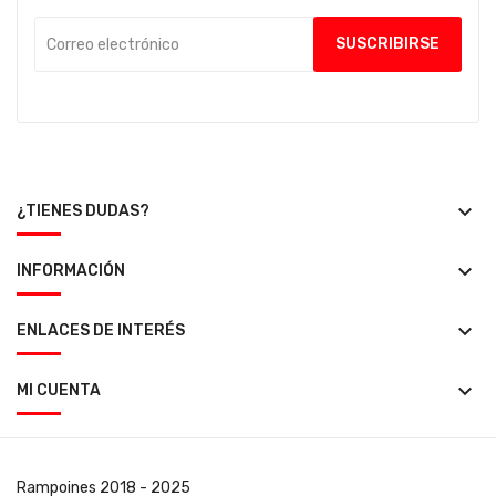
keyboard_arrow_down
¿TIENES DUDAS?
keyboard_arrow_down
INFORMACIÓN
keyboard_arrow_down
ENLACES DE INTERÉS
keyboard_arrow_down
MI CUENTA
Rampoines
2018 - 2025