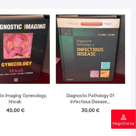
ic Imaging: Gynecology,
Diagnostic Pathology Of
Hricak.
Infectious Disease,...
ÑADIR AL CARRITO
AÑADIR AL CARRITO
40,00 €
30,00 €
perm_identity
Registrarse