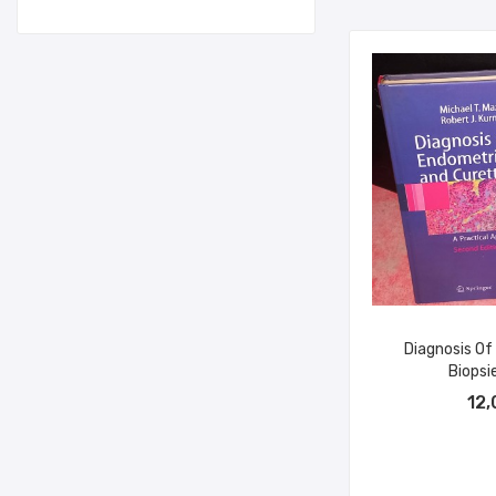
Diagnosis Of
Biopsie
AÑADIR A
12,