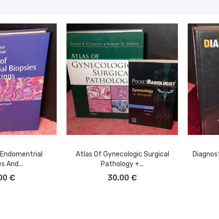
 Endomentrial
Atlas Of Gynecologic Surgical
Diagnost
s And...
Pathology +...
L CARRITO
AÑADIR AL CARRITO
A
00 €
30,00 €