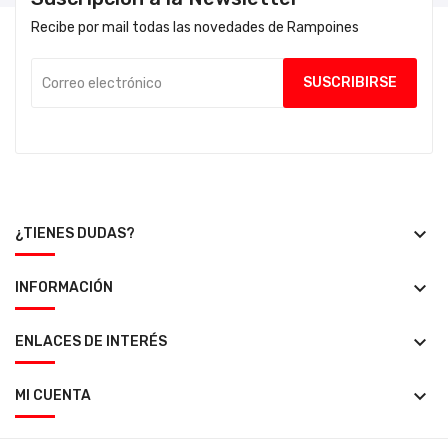
Recibe por mail todas las novedades de Rampoines
keyboard_arrow_down
¿TIENES DUDAS?
keyboard_arrow_down
INFORMACIÓN
keyboard_arrow_down
ENLACES DE INTERÉS
keyboard_arrow_down
MI CUENTA