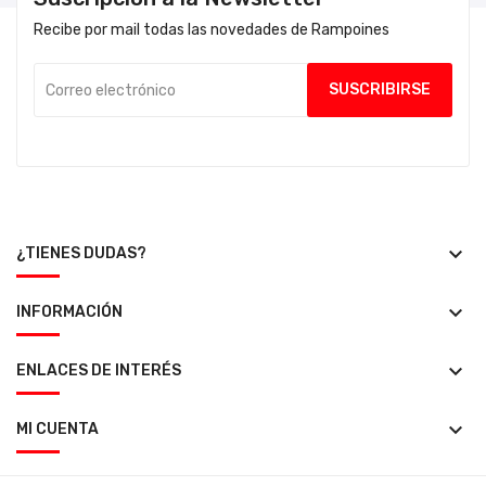
Recibe por mail todas las novedades de Rampoines
keyboard_arrow_down
¿TIENES DUDAS?
keyboard_arrow_down
INFORMACIÓN
keyboard_arrow_down
ENLACES DE INTERÉS
keyboard_arrow_down
MI CUENTA