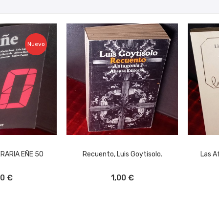
Nuevo
ERARIA EÑE 50
Recuento, Luis Goytisolo.
Las Af
L CARRITO
AÑADIR AL CARRITO
A
00 €
1,00 €