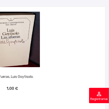
ueras, Luis Goytisolo.
ÑADIR AL CARRITO
1,00 €
perm_identity
Registrarse