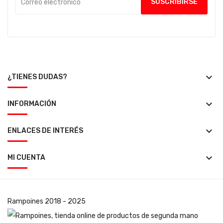
keyboard_arrow_down
¿TIENES DUDAS?
keyboard_arrow_down
INFORMACIÓN
keyboard_arrow_down
ENLACES DE INTERÉS
keyboard_arrow_down
MI CUENTA
Rampoines
2018 - 2025