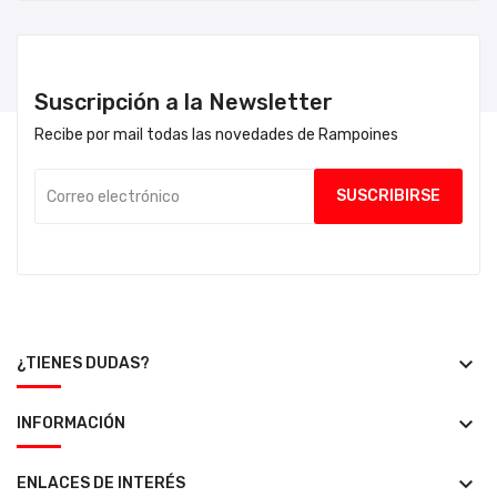
Suscripción a la Newsletter
Recibe por mail todas las novedades de Rampoines
keyboard_arrow_down
¿TIENES DUDAS?
keyboard_arrow_down
INFORMACIÓN
keyboard_arrow_down
ENLACES DE INTERÉS