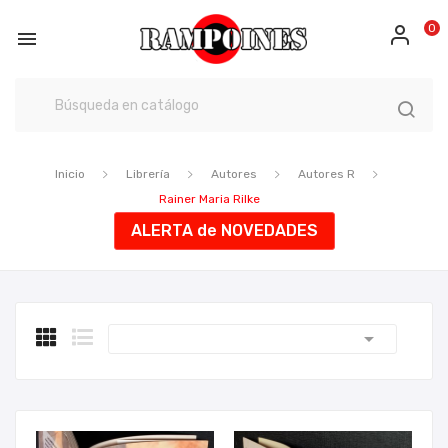
0

Inicio
Librería
Autores
Autores R
Rainer Maria Rilke
ALERTA de NOVEDADES
