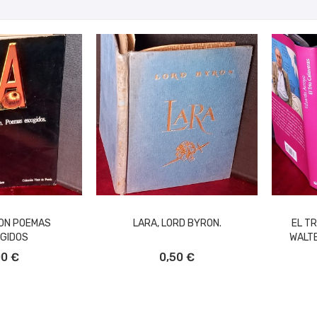
ON POEMAS
LARA, LORD BYRON.
EL TR
GIDOS
WALTE
L CARRITO
AÑADIR AL CARRITO
A
00 €
0,50 €