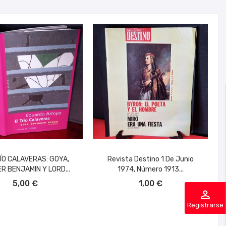
ÍO CALAVERAS: GOYA,
Revista Destino 1 De Junio
R BENJAMIN Y LORD...
1974, Número 1913...
ÑADIR AL CARRITO
AÑADIR AL CARRITO
5,00 €
1,00 €
perm_identity
Registrarse