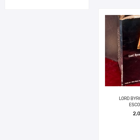
LORD BYR
ESCO
AÑADIR A
2,