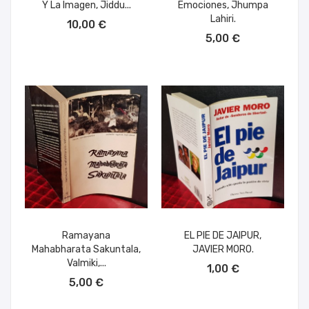
Y La Imagen, Jiddu...
Emociones, Jhumpa
AÑADIR AL CARRITO
Lahiri.
10,00 €
AÑADIR AL CARRITO
5,00 €
Ramayana
EL PIE DE JAIPUR,
Mahabharata Sakuntala,
JAVIER MORO.
AÑADIR AL CARRITO
Valmiki,...
1,00 €
AÑADIR AL CARRITO
5,00 €