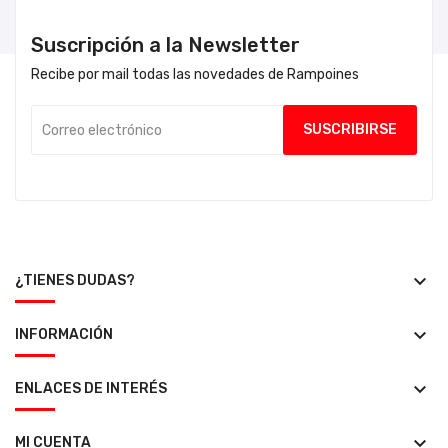
Suscripción a la Newsletter
Recibe por mail todas las novedades de Rampoines
keyboard_arrow_down
¿TIENES DUDAS?
keyboard_arrow_down
INFORMACIÓN
keyboard_arrow_down
ENLACES DE INTERÉS
keyboard_arrow_down
MI CUENTA