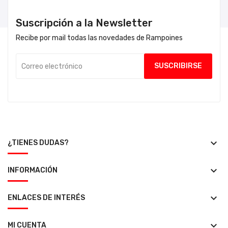
Suscripción a la Newsletter
Recibe por mail todas las novedades de Rampoines
keyboard_arrow_down
¿TIENES DUDAS?
keyboard_arrow_down
INFORMACIÓN
keyboard_arrow_down
ENLACES DE INTERÉS
keyboard_arrow_down
MI CUENTA