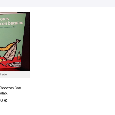
tado
 Recetas Con
alao.
00 €