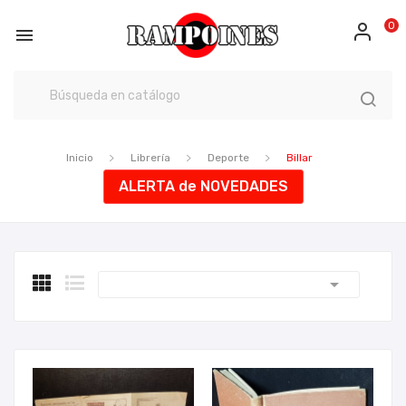
0

Inicio
Librería
Deporte
Billar
ALERTA de NOVEDADES
