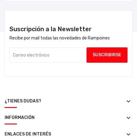
Suscripción a la Newsletter
Recibe por mail todas las novedades de Rampoines
keyboard_arrow_down
¿TIENES DUDAS?
keyboard_arrow_down
INFORMACIÓN
keyboard_arrow_down
ENLACES DE INTERÉS