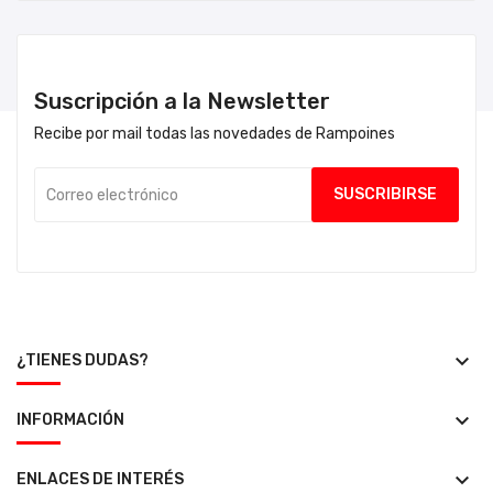
Suscripción a la Newsletter
Recibe por mail todas las novedades de Rampoines
keyboard_arrow_down
¿TIENES DUDAS?
keyboard_arrow_down
INFORMACIÓN
keyboard_arrow_down
ENLACES DE INTERÉS