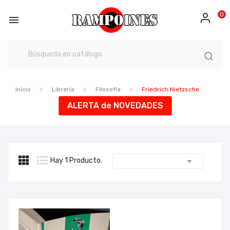
0

Inicio
Librería
Filosofía
Friedrich Nietzsche
ALERTA de NOVEDADES

Hay 1 Producto.