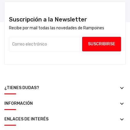
Suscripción a la Newsletter
Recibe por mail todas las novedades de Rampoines
keyboard_arrow_down
¿TIENES DUDAS?
keyboard_arrow_down
INFORMACIÓN
keyboard_arrow_down
ENLACES DE INTERÉS