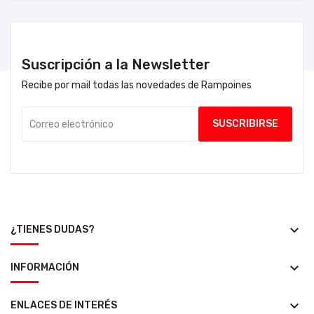
Suscripción a la Newsletter
Recibe por mail todas las novedades de Rampoines
keyboard_arrow_down
¿TIENES DUDAS?
keyboard_arrow_down
INFORMACIÓN
keyboard_arrow_down
ENLACES DE INTERÉS