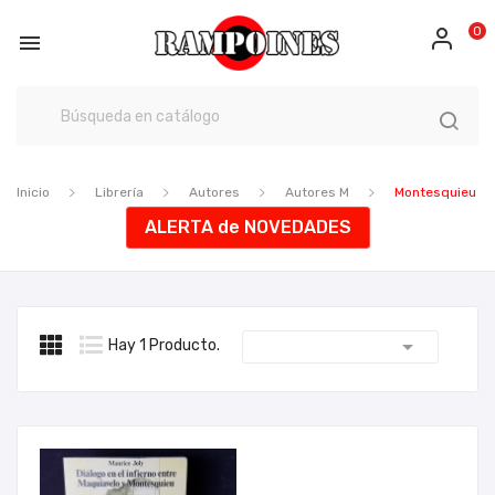
0

Inicio
Librería
Autores
Autores M
Montesquieu
ALERTA de NOVEDADES

Hay 1 Producto.