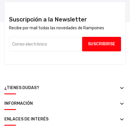
Suscripción a la Newsletter
Recibe por mail todas las novedades de Rampoines
keyboard_arrow_down
¿TIENES DUDAS?
keyboard_arrow_down
INFORMACIÓN
keyboard_arrow_down
ENLACES DE INTERÉS