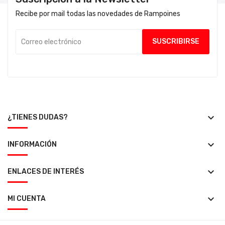
Recibe por mail todas las novedades de Rampoines
keyboard_arrow_down
¿TIENES DUDAS?
keyboard_arrow_down
INFORMACIÓN
keyboard_arrow_down
ENLACES DE INTERÉS
keyboard_arrow_down
MI CUENTA